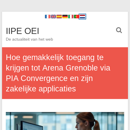
IIPE OEI
De actualiteit van het web
Hoe gemakkelijk toegang te
krijgen tot Arena Grenoble via
PIA Convergence en zijn
zakelijke applicaties