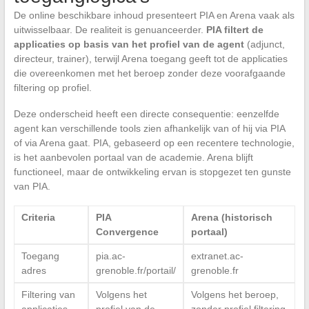
De online beschikbare inhoud presenteert PIA en Arena vaak als
uitwisselbaar. De realiteit is genuanceerder.
PIA filtert de
applicaties op basis van het profiel van de agent
(adjunct,
directeur, trainer), terwijl Arena toegang geeft tot de applicaties
die overeenkomen met het beroep zonder deze voorafgaande
filtering op profiel.
Deze onderscheid heeft een directe consequentie: eenzelfde
agent kan verschillende tools zien afhankelijk van of hij via PIA
of via Arena gaat. PIA, gebaseerd op een recentere technologie,
is het aanbevolen portaal van de academie. Arena blijft
functioneel, maar de ontwikkeling ervan is stopgezet ten gunste
van PIA.
Criteria
PIA
Arena (historisch
Convergence
portaal)
Toegang
pia.ac-
extranet.ac-
adres
grenoble.fr/portail/
grenoble.fr
Filtering van
Volgens het
Volgens het beroep,
applicaties
profiel van de
zonder profiel filtering