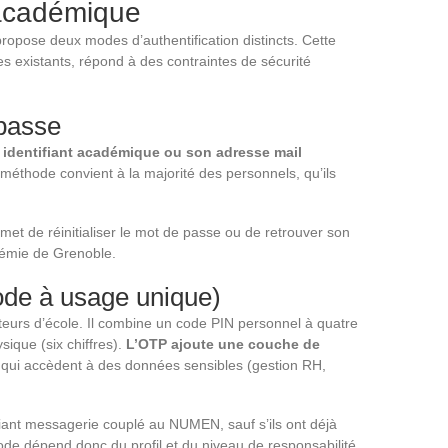
l académique
opose deux modes d’authentification distincts. Cette
es existants, répond à des contraintes de sécurité
passe
n
identifiant académique ou son adresse mail
thode convient à la majorité des personnels, qu’ils
met de réinitialiser le mot de passe ou de retrouver son
adémie de Grenoble.
de à usage unique)
teurs d’école. Il combine un code PIN personnel à quatre
sique (six chiffres).
L’OTP ajoute une couche de
s qui accèdent à des données sensibles (gestion RH,
ifiant messagerie couplé au NUMEN, sauf s’ils ont déjà
de dépend donc du profil et du niveau de responsabilité,