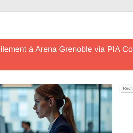
lement à Arena Grenoble via PIA Co