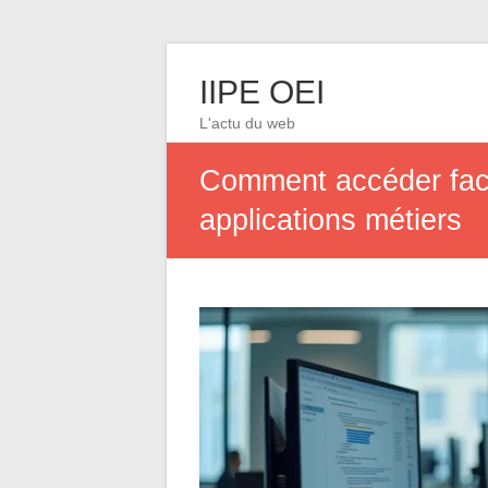
IIPE OEI
L'actu du web
Comment accéder faci
applications métiers