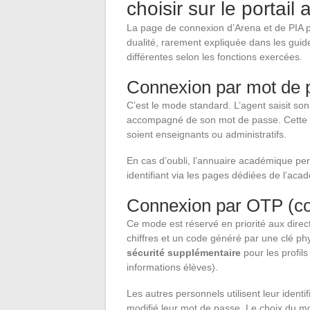
choisir sur le portai
La page de connexion d’Arena et de PIA pr
dualité, rarement expliquée dans les guid
différentes selon les fonctions exercées.
Connexion par mot de 
C’est le mode standard. L’agent saisit so
accompagné de son mot de passe. Cette mé
soient enseignants ou administratifs.
En cas d’oubli, l’annuaire académique per
identifiant via les pages dédiées de l’ac
Connexion par OTP (co
Ce mode est réservé en priorité aux direc
chiffres et un code généré par une clé phy
sécurité supplémentaire
pour les profil
informations élèves).
Les autres personnels utilisent leur ident
modifié leur mot de passe. Le choix du mo