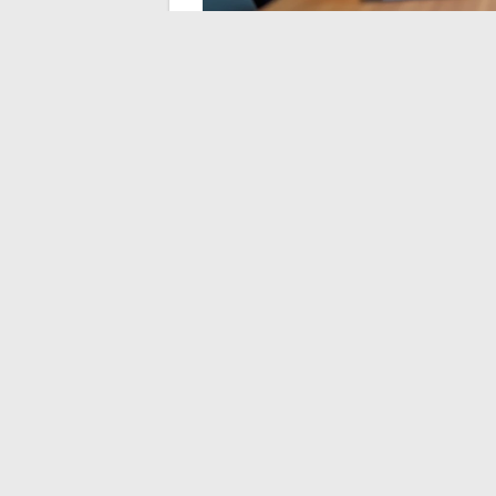
Résoudre les problè
sur Arena et PIA Gre
Les blocages d’accès représentent la diffi
régulièrement et ne nécessitent pas toujou
Mot de passe expiré ou jamais initialis
(bv.ac-grenoble.fr) permet de relancer
Identifiant inconnu : un formulaire dédi
personnelles
Accès au portail de service impossible 
peuvent pas se connecter du tout, acce
La majorité des blocages se résolvent
Le dépôt d’un ticket sur le portail de ser
échouent.
Un point de vigilance concerne le navigate
fonctionne mieux sur des navigateurs à jo