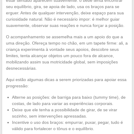
estar sentado aparecem suavemente: o bebê tenta encontrar
seu equilíbrio, gira, se apoia de lado, usa os braços para se
erguer. Antes de qualquer intervenção, deixe espaço para sua
curiosidade natural. Não é necessário impor: é melhor guiar
suavemente, observar suas reações e nunca forçar a posição.
O acompanhamento se assemelha mais a um apoio do que a
uma direção. Ofereça tempo no chão, em um tapete firme: ali, a
criança experimenta à vontade seus apoios, descobre seus
limites, tenta alcançar objetos um pouco fora de alcance,
mobilizando assim sua motricidade global, sem imposições
desnecessárias.
Aqui estão algumas dicas a serem priorizadas para apoiar essa
progressão:
Alterne as posições: de barriga para baixo (tummy time), de
costas, de lado para variar as experiências corporais.
Deixe que ele tenha a possibilidade de girar, de se virar
sozinho, sem intervenções apressadas.
Incentive o uso dos braços: empurrar, puxar, pegar, tudo é
válido para fortalecer o tônus e o equilíbrio.