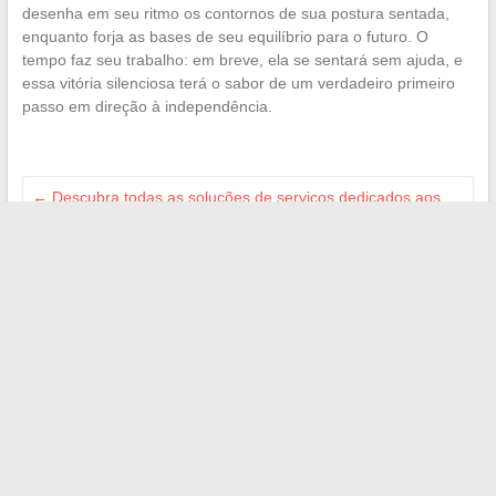
desenha em seu ritmo os contornos de sua postura sentada,
enquanto forja as bases de seu equilíbrio para o futuro. O
tempo faz seu trabalho: em breve, ela se sentará sem ajuda, e
essa vitória silenciosa terá o sabor de um verdadeiro primeiro
passo em direção à independência.
←
Descubra todas as soluções de serviços dedicados aos
idosos para facilitar o dia a dia
Acessórios de moda: como usar um cinto em uma calça sem
passante com estilo
→
Search