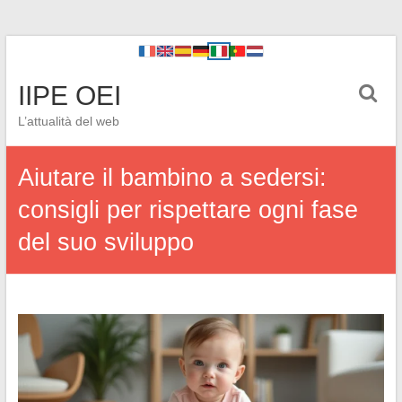
IIPE OEI
L’attualità del web
Aiutare il bambino a sedersi:
consigli per rispettare ogni fase
del suo sviluppo