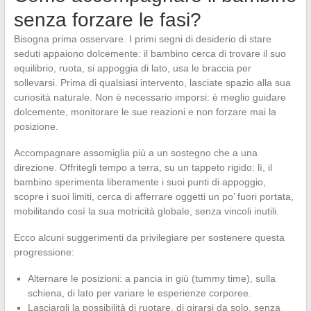
senza forzare le fasi?
Bisogna prima osservare. I primi segni di desiderio di stare
seduti appaiono dolcemente: il bambino cerca di trovare il suo
equilibrio, ruota, si appoggia di lato, usa le braccia per
sollevarsi. Prima di qualsiasi intervento, lasciate spazio alla sua
curiosità naturale. Non è necessario imporsi: è meglio guidare
dolcemente, monitorare le sue reazioni e non forzare mai la
posizione.
Accompagnare assomiglia più a un sostegno che a una
direzione. Offritegli tempo a terra, su un tappeto rigido: lì, il
bambino sperimenta liberamente i suoi punti di appoggio,
scopre i suoi limiti, cerca di afferrare oggetti un po’ fuori portata,
mobilitando così la sua motricità globale, senza vincoli inutili.
Ecco alcuni suggerimenti da privilegiare per sostenere questa
progressione:
Alternare le posizioni: a pancia in giù (tummy time), sulla
schiena, di lato per variare le esperienze corporee.
Lasciargli la possibilità di ruotare, di girarsi da solo, senza