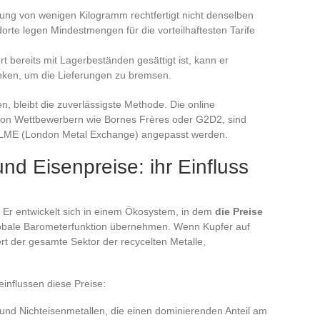
ng von wenigen Kilogramm rechtfertigt nicht denselben
ndorte legen Mindestmengen für die vorteilhaftesten Tarife
t bereits mit Lagerbeständen gesättigt ist, kann er
nken, um die Lieferungen zu bremsen.
, bleibt die zuverlässigste Methode. Die online
er von Wettbewerbern wie Bornes Frères oder G2D2, sind
r LME (London Metal Exchange) angepasst werden.
nd Eisenpreise: ihr Einfluss
ert. Er entwickelt sich in einem Ökosystem, in dem
die Preise
obale Barometerfunktion übernehmen. Wenn Kupfer auf
iert der gesamte Sektor der recycelten Metalle,
nflussen diese Preise:
und Nichteisenmetallen, die einen dominierenden Anteil am