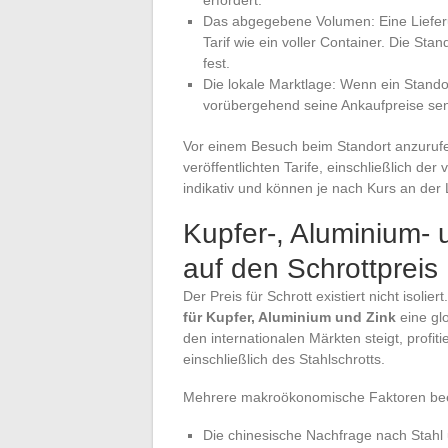
Das abgegebene Volumen: Eine Lieferu
Tarif wie ein voller Container. Die Sta
fest.
Die lokale Marktlage: Wenn ein Standor
vorübergehend seine Ankaufpreise se
Vor einem Besuch beim Standort anzurufen
veröffentlichten Tarife, einschließlich d
indikativ und können je nach Kurs an de
Kupfer-, Aluminium- u
auf den Schrottpreis
Der Preis für Schrott existiert nicht isoli
für Kupfer, Aluminium und Zink
eine gl
den internationalen Märkten steigt, profit
einschließlich des Stahlschrotts.
Mehrere makroökonomische Faktoren beei
Die chinesische Nachfrage nach Stahl 