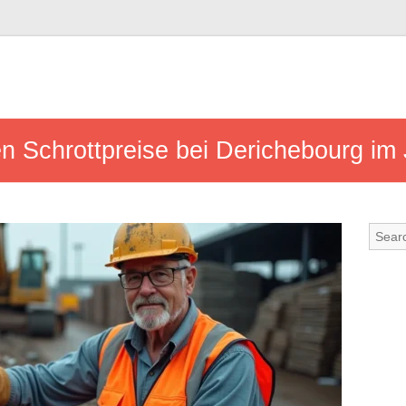
len Schrottpreise bei Derichebourg im