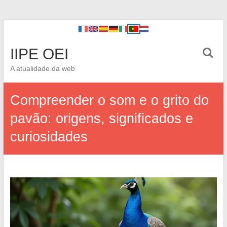
IIPE OEI
A atualidade da web
Compreender o som e o grito do
pavão: origens, significados e
curiosidades