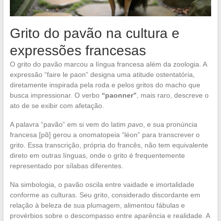
Grito do pavão na cultura e
expressões francesas
O grito do pavão marcou a língua francesa além da zoologia. A
expressão “faire le paon” designa uma atitude ostentatória,
diretamente inspirada pela roda e pelos gritos do macho que
busca impressionar. O verbo
“paonner”
, mais raro, descreve o
ato de se exibir com afetação.
A palavra “pavão” em si vem do latim
pavo
, e sua pronúncia
francesa [pɑ̃] gerou a onomatopeia “léon” para transcrever o
grito. Essa transcrição, própria do francês, não tem equivalente
direto em outras línguas, onde o grito é frequentemente
representado por sílabas diferentes.
Na simbologia, o pavão oscila entre vaidade e imortalidade
conforme as culturas. Seu grito, considerado discordante em
relação à beleza de sua plumagem, alimentou fábulas e
provérbios sobre o descompasso entre aparência e realidade. A