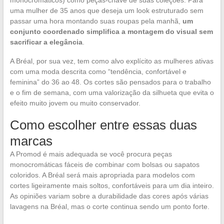
monocromáticos) como peças-chave de suas coleções. Para
uma mulher de 35 anos que deseja um look estruturado sem
passar uma hora montando suas roupas pela manhã,
um
conjunto coordenado simplifica a montagem do visual sem
sacrificar a elegância
.
A Bréal, por sua vez, tem como alvo explícito as mulheres ativas
com uma moda descrita como “tendência, confortável e
feminina” do 36 ao 48. Os cortes são pensados para o trabalho
e o fim de semana, com uma valorização da silhueta que evita o
efeito muito jovem ou muito conservador.
Como escolher entre essas duas
marcas
A Promod é mais adequada se você procura peças
monocromáticas fáceis de combinar com bolsas ou sapatos
coloridos. A Bréal será mais apropriada para modelos com
cortes ligeiramente mais soltos, confortáveis para um dia inteiro.
As opiniões variam sobre a durabilidade das cores após várias
lavagens na Bréal, mas o corte continua sendo um ponto forte.