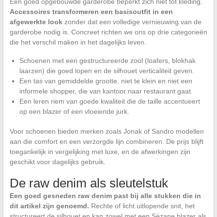
Een goed opgebouwde garderobe beperkt zich niet tot kleding.
Accessoires transformeren een basisoutfit in een
afgewerkte look
zonder dat een volledige vernieuwing van de
garderobe nodig is. Concreet richten we ons op drie categorieën
die het verschil maken in het dagelijks leven.
Schoenen met een gestructureerde zool (loafers, blokhak
laarzen) die goed lopen en de silhouet verticaliteit geven.
Een tas van gemiddelde grootte, niet te klein en niet een
informele shopper, die van kantoor naar restaurant gaat.
Een leren riem van goede kwaliteit die de taille accentueert
op een blazer of een vloeiende jurk.
Voor schoenen bieden merken zoals Jonak of Sandro modellen
aan die comfort en een verzorgde lijn combineren. De prijs blijft
toegankelijk in vergelijking met luxe, en de afwerkingen zijn
geschikt voor dagelijks gebruik.
De raw denim als sleutelstuk
Een goed gesneden raw denim past bij alle stukken die in
dit artikel zijn genoemd.
Rechte of licht uitlopende snit, het
structureert de silhouet en kan zowel met een Sézane blazer als