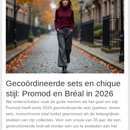
Gecoördineerde sets en chique
stijl: Promod en Bréal in 2026
We onderschatten vaak de grote merken als het gaat om stijl.
Promod heeft sinds 2024 gecoördineerde sets (pakken, linnen
sets, monochrome total looks) gepromoot als de belangrijkste
stukken van zijn collecties. Voor een vrouw van 35 jaar die een
gestructureerde look wil zonder een uur te besteden aan het