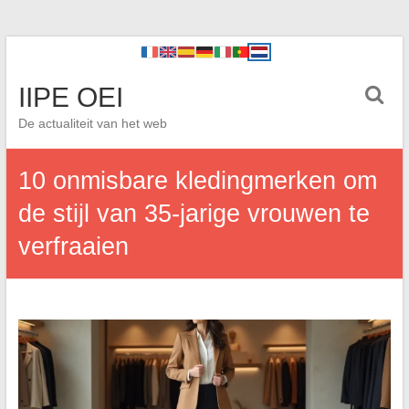
IIPE OEI
De actualiteit van het web
10 onmisbare kledingmerken om
de stijl van 35-jarige vrouwen te
verfraaien