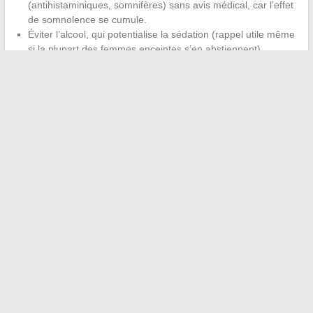
(antihistaminiques, somnifères) sans avis médical, car l’effet
de somnolence se cumule.
Éviter l’alcool, qui potentialise la sédation (rappel utile même
si la plupart des femmes enceintes s’en abstiennent).
Signaler la prise de Cariban à tout professionnel de santé
consulté pendant la grossesse, y compris le dentiste ou
l’anesthésiste.
Le traitement par Cariban se gère au jour le jour, en ajustant la
dose aux symptômes et en acceptant que le calendrier d’arrêt
dépende de chaque grossesse. La clé reste le dialogue régulier
avec le médecin ou la sage-femme pour adapter la posologie
sans précipiter le sevrage.
←
Les dernières innovations technologiques à ne pas
manquer en 2024
Clara Pésery : parcours inspirant et portrait d’une femme
d’exception
→