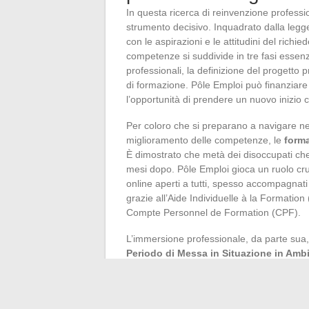
In questa ricerca di reinvenzione professio
strumento decisivo. Inquadrato dalla legge
con le aspirazioni e le attitudini del richi
competenze si suddivide in tre fasi essenz
professionali, la definizione del progetto 
di formazione. Pôle Emploi può finanziare 
l’opportunità di prendere un nuovo inizio c
Per coloro che si preparano a navigare ne
miglioramento delle competenze, le
forma
È dimostrato che metà dei disoccupati ch
mesi dopo. Pôle Emploi gioca un ruolo cru
online aperti a tutti, spesso accompagnati d
grazie all’Aide Individuelle à la Formation
Compte Personnel de Formation (CPF).
L’immersione professionale, da parte sua, 
Periodo di Messa in Situazione in Amb
immergersi in un settore di attività, scopr
Questa esperienza sul campo è un modo ef
formazione o iniziare una rete profession