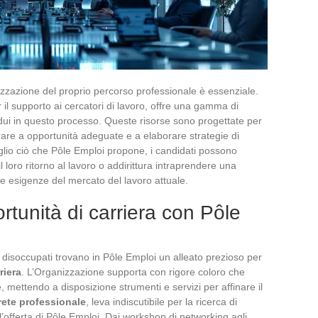
izzazione del proprio percorso professionale è essenziale.
 il supporto ai cercatori di lavoro, offre una gamma di
vidui in questo processo. Queste risorse sono progettate per
rare a opportunità adeguate e a elaborare strategie di
meglio ciò che Pôle Emploi propone, i candidati possono
il loro ritorno al lavoro o addirittura intraprendere una
le esigenze del mercato del lavoro attuale.
tunità di carriera con Pôle
, i disoccupati trovano in Pôle Emploi un alleato prezioso per
riera
. L’Organizzazione supporta con rigore coloro che
, mettendo a disposizione strumenti e servizi per affinare il
 rete professionale
, leva indiscutibile per la ricerca di
l’offerta di Pôle Emploi. Dai workshop di networking agli