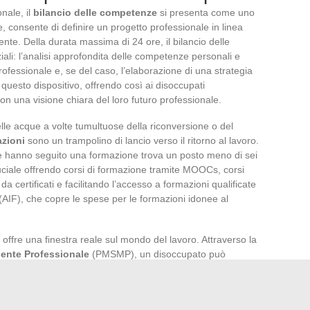
nale, il
bilancio delle competenze
si presenta come uno
, consente di definire un progetto professionale in linea
edente. Della durata massima di 24 ore, il bilancio delle
iali: l’analisi approfondita delle competenze personali e
professionale e, se del caso, l’elaborazione di una strategia
questo dispositivo, offrendo così ai disoccupati
on una visione chiara del loro futuro professionale.
lle acque a volte tumultuose della riconversione o del
zioni
sono un trampolino di lancio verso il ritorno al lavoro.
e hanno seguito una formazione trova un posto meno di sei
ciale offrendo corsi di formazione tramite MOOCs, corsi
a certificati e facilitando l’accesso a formazioni qualificate
 (AIF), che copre le spese per le formazioni idonee al
offre una finestra reale sul mondo del lavoro. Attraverso la
iente Professionale
(PMSMP), un disoccupato può
ire un mestiere e affinare il suo progetto professionale.
ficace per testare un mestiere, confermare un progetto di
ale. Pôle Emploi supporta queste immersioni facilitandole e