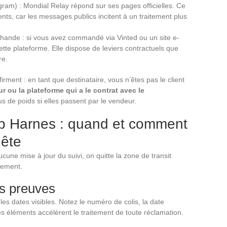
ram) : Mondial Relay répond sur ses pages officielles. Ce
nts, car les messages publics incitent à un traitement plus
chande : si vous avez commandé via Vinted ou un site e-
te plateforme. Elle dispose de leviers contractuels que
re.
irment : en tant que destinataire, vous n’êtes pas le client
ur ou la plateforme qui a le contrat avec le
us de poids si elles passent par le vendeur.
b Harnes : quand et comment
uête
cune mise à jour du suivi, on quitte la zone de transit
uement.
es preuves
les dates visibles. Notez le numéro de colis, la date
Ces éléments accélèrent le traitement de toute réclamation.