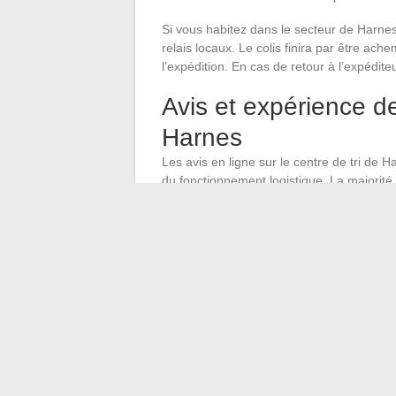
Si vous habitez dans le secteur de Harnes
relais locaux. Le colis finira par être ache
l’expédition. En cas de retour à l’expéditeu
Avis et expérience de
Harnes
Les avis en ligne sur le centre de tri de H
du fonctionnement logistique. La majorit
quelques jours, situation qui se résout d’
Les vrais problèmes (colis perdus, endomm
restent minoritaires rapportés au volume q
réellement,
le remboursement passe tou
Relay directement.
Avant de laisser un avis négatif, vérifiez 
qui stagne trois jours au hub Harnes n’est