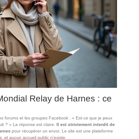
Mondial Relay de Harnes : ce
les forums et les groupes Facebook : « Est-ce que je peux
ub ? » La réponse est claire.
Il est strictement interdit de
arnes
pour récupérer un envoi. Le site est une plateforme
s, et aucun accueil public n’existe.