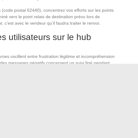
 (code postal 62440), concentrez vos efforts sur les points
miné vers le point relais de destination prévu lors de
r, c’est avec le vendeur qu’il faudra traiter le renvoi.
s utilisateurs sur le hub
arnes oscillent entre frustration légitime et incompréhension
é des messages négatifs concernent un suivi figé pendant
elle-même dans la plupart des cas.
agés ou livrés au mauvais point relais) existent, mais ils
uotidien traité par le hub. Quand un colis disparaît
jours par la plateforme marchande
, pas par Mondial
que le délai dépasse bien le seuil normal de transit. Un colis
 pas perdu, il attend son camion.