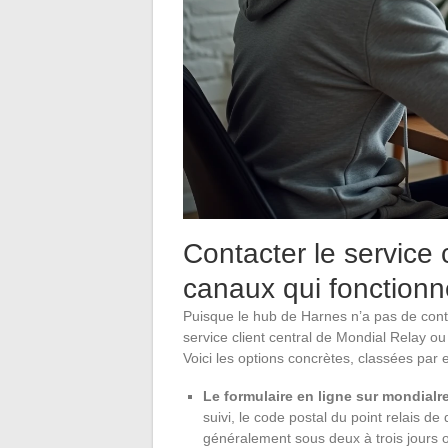
Contacter le service 
canaux qui fonctionn
Puisque le hub de Harnes n’a pas de conta
service client central de Mondial Relay o
Voici les options concrètes, classées par ef
Le formulaire en ligne sur mondialre
suivi, le code postal du point relais de
généralement sous deux à trois jours 