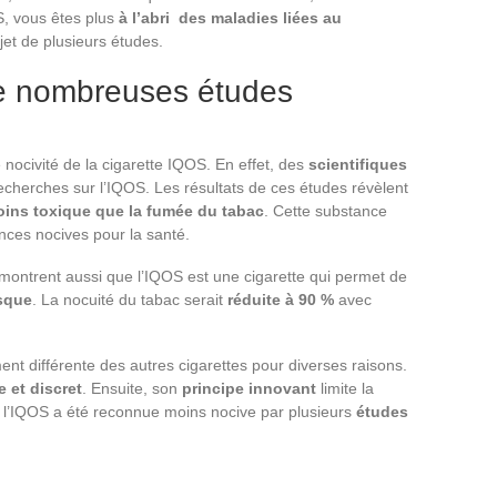
S, vous êtes plus
à l’abri des maladies liées au
objet de plusieurs études.
de nombreuses études
nocivité de la cigarette IQOS. En effet, des
scientifiques
cherches sur l’IQOS. Les résultats de ces études révèlent
ins toxique que la fumée du tabac
. Cette substance
ces nocives pour la santé.
ontrent aussi que l’IQOS est une cigarette qui permet de
sque
. La nocuité du tabac serait
réduite à 90 %
avec
ent différente des autres cigarettes pour diverses raisons.
e et discret
. Ensuite, son
principe innovant
limite la
, l’IQOS a été reconnue moins nocive par plusieurs
études