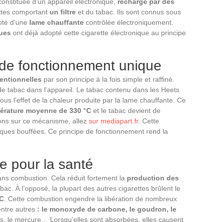
constituée d’un appareil électronique,
rechargé par des
ettes comportant
un filtre
et du tabac. Ils sont connus sous
doté d’une
lame chauffante
contrôlée électroniquement.
ques
ont déjà adopté cette cigarette électronique au principe
 de fonctionnement unique
ventionnelles
par son principe à la fois simple et raffiné.
 de tabac dans l’appareil. Le tabac contenu dans les Heets
ous l’effet de la chaleur produite par la lame chauffante. Ce
érature moyenne de 330 °C
et le tabac devient de
ions sur ce mécanisme, allez
sur mediapart.fr
. Cette
elques bouffées. Ce principe de fonctionnement rend la
e pour la santé
ans combustion. Cela réduit fortement la
production des
ac. À l’opposé, la plupart des autres cigarettes brûlent le
°C
. Cette combustion engendre la libération de nombreux
ntre autres
: le monoxyde de carbone, le goudron, le
es, le mercure… Lorsqu’elles sont absorbées, elles causent