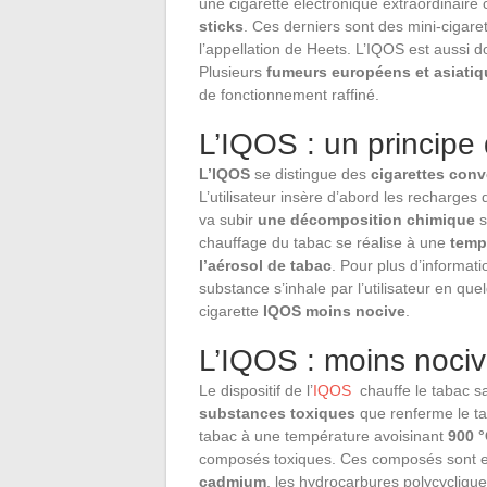
une cigarette électronique extraordinaire 
sticks
. Ces derniers sont des mini-cigar
l’appellation de Heets. L’IQOS est aussi 
Plusieurs
fumeurs européens et asiati
de fonctionnement raffiné.
L’IQOS : un principe
L’IQOS
se distingue des
cigarettes con
L’utilisateur insère d’abord les recharges
va subir
une décomposition chimique
s
chauffage du tabac se réalise à une
temp
l’aérosol de tabac
. Pour plus d’informat
substance s’inhale par l’utilisateur en qu
cigarette
IQOS
moins nocive
.
L’IQOS : moins nociv
Le dispositif de l’
IQOS
chauffe le tabac s
substances toxiques
que renferme le tab
tabac à une température avoisinant
900 
composés toxiques. Ces composés sont e
cadmium
, les hydrocarbures polycycliqu